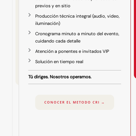
c
previos y en sitio
i
o
Producción técnica integral (audio, video,
s
iluminación)
p
a
Cronograma minuto a minuto del evento,
r
a
cuidando cada detalle
e
v
Atención a ponentes e invitados VIP
e
n
Solución en tiempo real
t
o
s
Tú diriges. Nosotros operamos.
R
e
CONOCER EL METODO CRI →
s
o
l
v