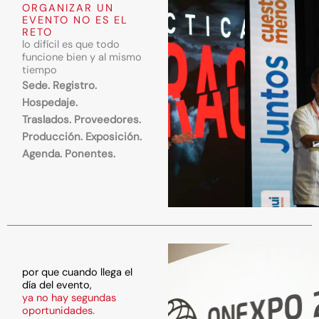
ORGANIZAR UN
EVENTO NO ES EL
RETO
lo difícil es que todo
funcione bien y al mismo
tiempo
Sede. Registro
.
Hospedaje
.
Traslados.
Proveedores
.
Producción
.
Exposición
.
Agenda. Ponentes.
por que cuando llega el
día del evento,
ya no hay segundas
oportunidades.