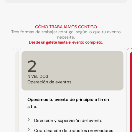
CÓMO TRABAJAMOS CONTIGO
Tres formas de trabajar contigo, según lo que tu evento
necesite.
Desde un gafete hasta el evento completo.
1
2
N
NIVEL DOS
I
Operación de eventos
V
E
L
U
Operamos tu evento de principio a fin en
N
O
sitio.
S
e
Dirección y supervisión del evento
r
v
Coordinación de todos los proveedores
i