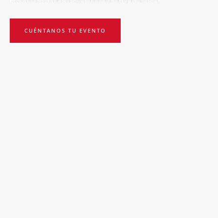
Llevamos 39 años asegurándonos de que así sea.
CUÉNTANOS TU EVENTO